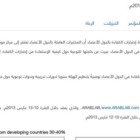
لمؤتمر
التنزيلات
الرعاة
 بها الهيئة خلال عام 2011م حول واقع أنشطة إختبارات الكفاءة بالدول الأعضاء أن المختبرات العاملة بالدول الأعضاء
ة في الدول الأعضاء عبرت عن حاجتها للتوعية حول كيفية الإستفادة من إختبارات الكفاء
ءة في الدول الأعضاء توصيةً بتنظيم الهيئة سنويا لدورات تدريبية وندوات توعوية حول مجا
www.ARABLAB.com
، والذي
30-40% from developing countries