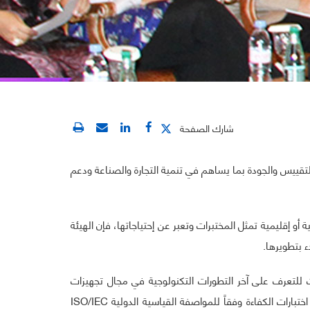
شارك الصفحة
للتقييس والجودة بما يساهم في تنمية التجارة والصناعة ودعم
أو إقليمية تمثل المختبرات وتعبر عن إحتياجاتها، فإن الهيئة
ء بتطويرها.
ي لتجهيزات المختبرات في دبي ARABLAB، حيث تجتمع آلاف المختبرات للتعرف على آخر التطورات التكنولوجية في مجال تجهيزات
، والذي يمتد على مدى 4 أيام (10-13 مارس 2013م)، بالإضافة إلى تزامنه مع البرنامج التدريبي حول اختبارات الكفاءة وفقاً للمواصفة القياسية الدولية ISO/IEC