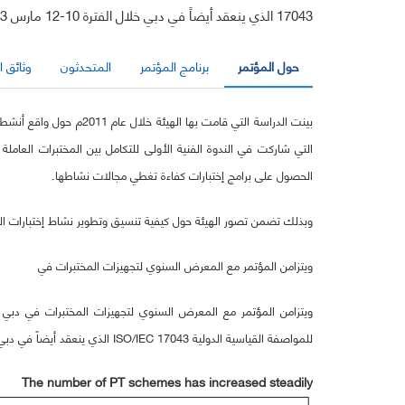
17043 الذي ينعقد أيضاً في دبي خلال الفترة 10-12 مارس 2013م.
حول المؤتمر
برنامج المؤتمر
المتحدثون
وثائق ا
بينت الدراسة التي قامت
التي شاركت في الندوة الفنية الأولى للتكامل بين المختبرات العامل
الحصول على برامج إختبارات كفاءة تغطي مجالات نشاطها.
وبذلك تضمن تصور الهيئة حول كيفية تنسيق وتطوير نشاط إختبارات الكفا
ويتزامن المؤتمر مع المعرض السنوي لتجهيزات المختبرات في
ويتزامن المؤتمر مع المعرض السنوي لتجهيزات المختبرات في دبي ARABLAB،
للمواصفة القياسية الدولية ISO/IEC 17043 الذي ينعقد أيضاً في دبي خلال الفترة 10-12 مارس 2013م.
The number of PT schemes has increased steadily