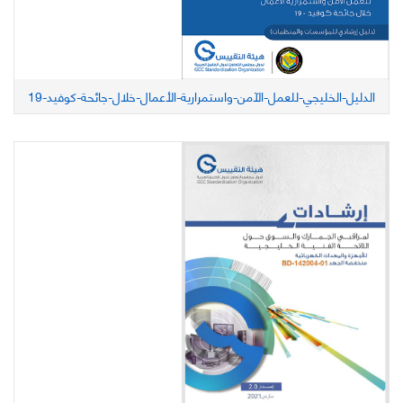
الدليل-الخليجي-للعمل-الآمن-واستمرارية-الأعمال-خلال-جائحة-كوفيد-19