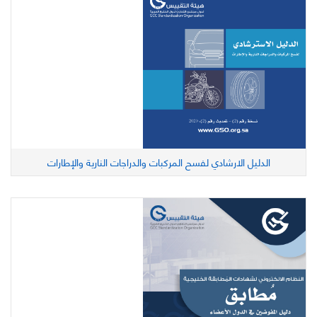
الدليل الارشادي لفسح المركبات والدراجات النارية والإطارات