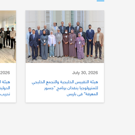
 2026
July 30, 2026
هيئة التقييس الخليجية والتجمع الخليجي
هيئة ا
للمترولوجيا ينفذان برنامج “جسور
المعرفة” في باريس
تدريب 
للتقي