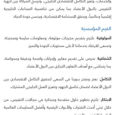
والخدمات، وتعزز التكامل الاقتصادي الخليجي، وترسخ الشراكة بين أجهزة
التقييس بالدول الأعضاء بما يمكن من تنافسية الصناعات الخليجية
إقليمياً وعالمياً، ويحقق الاستدامة الاقتصادية، ويحسن جودة الحياة.
القيم المؤسسية
الموثوقية
: نلتزم بتقديم مخرجات موثوقة، ومعلومات سليمة وصحيحة،
ونسعى للارتقاء بخدماتنا لأعلى مستويات الجودة والتميز.
الشفافية
: نحرص على تقديم معايير وإجراءات واضحة ودقيقة ومحوكمة،
بما يتماشى مع أهداف التعاون التجاري بين الدول الأعضاء.
التكامل
: نعتز ونفخر بدورنا في السعي لتحقيق التكامل الاقتصادي بين
الدول الأعضاء لضمان تناسق الجهود وتعزيز العمل الخليجي المشترك.
الابتكار
: نلتزم بتطوير حلول متقدمة ومبتكرة في مجالات التقييس، من
خلال تبني أحدث التقنيات والأدوات الرقمية وأفضل الممارسات العالمية
الداعمة للتقييس والجودة.