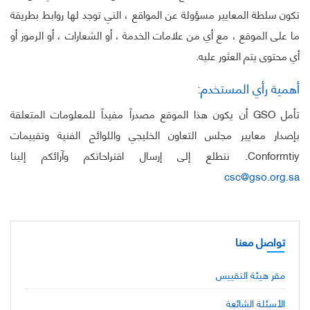
تكون سلطة المعايير مسؤولة عن المواقع ، التي توجد لها روابط بطريقة
ما على الموقع ، مع أي من علامات الخدمة ، أو الشعارات ، أو الرموز أو
أي محتوى يتم العثور عليه.
أهمية رأي المستخدم:
تأمل GSO أن يكون هذا الموقع مصدراً مفيداً للمعلومات المتعلقة
بإصدار معايير مجلس التعاون الخليجي واللوائح الفنية وتقييمات
Conformtiy. نتطلع إلى إرسال اقتراحاتكم وآرائكم إلينا
csc@gso.org.sa
تواصل معنا
مقر هيئة التقييس
الأسئلة الشائعة