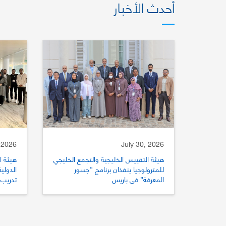
أحدث الأخبار
 2026
July 30, 2026
هيئة التقييس الخليجية والتجمع الخليجي
هيئة ا
للمترولوجيا ينفذان برنامج “جسور
المعرفة” في باريس
تدريب 
للتقي