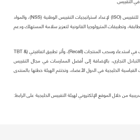
في التقييس.
وتتضمن قائمة البرامج التدريبية أيضاً دليل المنظمة الدولية للتقييس (ISO) لإعداد استراتيجيات التقييس الوطنية (NSS)، والمواد
طابقة، وتطبيقات المترولوجيا القانونية لتعزيز سلامة المستهلك ودعم
وتشتمل قائمة البرامج التدريبية كذلك على أفضل الممارسات في استدعاء وسحب المنتجات (Recall)، وأثر تطبيق اتفاقيتي (TBT &
مية (WTO) في دعم وتسهيل التبادل التجاري، بالإضافة إلى أفضل الممارسات في مجال التقييس
ت القياسية الخليجية في الدول الأعضاء، وتختتم الهيئة خطتها بالمنتدى
يبية من خلال الموقع الإلكتروني لهيئة التقييس الخليجية على الرابط: