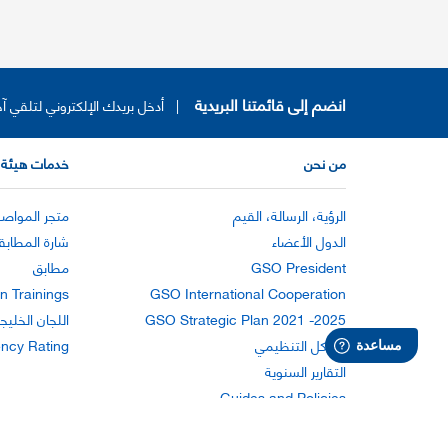
انضم إلى قائمتنا البريدية
|
أدخل بريدك الإلكتروني لتلقي آخ
من نحن
خدمات هيئة 
الرؤية، الرسالة، القيم
متجر المواصف
الدول الأعضاء
شارة المطابق
GSO President
مطابق
n Trainings
GSO International Cooperation
GSO Strategic Plan 2021 -2025
اللجان الخليج
الهيكل التنظيمي
ency Rating
التقارير السنوية
Guides and Policies