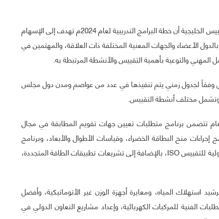
وأكد سعادة الأستاذ سعود بن ناصر الخصيبي رئيس هيئة التقييس الخليجية أن خطة البرامج التدريبية لعام 2024م تهدف إلى الإسهام
بالدول الأعضاء والجهات المعنية المختلفة ذات العلاقة، والمهتمين في
 المهني والتوعية بأهمية التقييس والأنشطة المرتبطة به.
برنامجاً تدريبياً وورشة عمل وفقاً لجدول زمني يتم تنفيذها في عدد من عواصم ومدن دول مجلس
اء وتشمل مختلف أنشطة التقييس.
ا العام تتضمن برنامج متطلبات تعيين جهات تقويم المطابقة في مجال
مج إجراءات منح البطاقة الخضراء، وقياسات الأطوال والأبعاد، وبرنامج
أخصائي تطوير المواصفات وفقاً لإطار الكفاءات للمنظمة الدولية للتقييس ISO، بالإضافة إلى تشريعات تطبيقات الطاقة المتجددة،
شيد استهلاك المياه، ومعايرة أجهزة الوزن غير الأتوماتيكية، وأفضل
لبات الفنية للمركبات الكهربائية، وإعداد مشاريع التعاون الدولي في