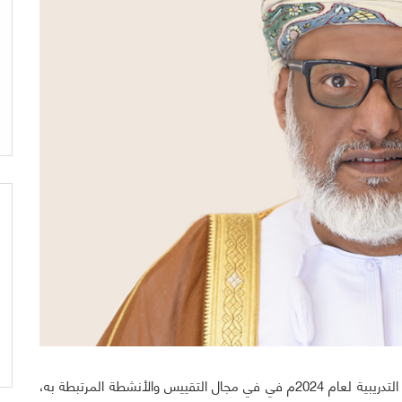
أعلنت هيئة التقييس لدول مجلس التعاون عن خطة برامجها التدريبية لعام 2024م في في مجال التقييس والأنشطة المرتبطة به،