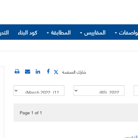
واصفات
المقاييس
المطابقة
كود البناء
التد
شارك الصفحة
Page 1
of
1
التقييس