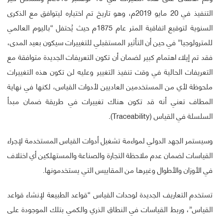
التنفيذ في 20 مايو 2019م، وهو تاريخ تم اختياره ليتوافق مع الذكرى
السنوية لتوقيع اتفاقية المتر عام 1875م حيث يُحتفل “باليوم العالمي
للمترولوجيا” في حين أن التأثير المستقبلي للتغييرات سيكون بعيد المدى،
فقد تم إيلاء اهتمام كبير لضمان أن تكون التعريفات الجديدة متوافقة مع
التعريفات الحالية في وقت تنفيذ التغيير وعليه لن تكون هذه التغييرات
ملحوظة لأي من المستخدمين العاديين لأدوات القياس، لكنها في نهاية
المطاف تعني أنه قد تكون هناك تغييرات في طريقة ضمان مبدأ
السلسلة في القياس (Traceability).
وسيستمر الجهد الدولي لمواءمة تشغيل أدوات القياس المستخدمة لإجراء
القياسات لضمان عدم ملاحظة التجارة والصناعة والمستهلكين أي اختلاف
في الأوزان والأطوال وغيرها من المقاييس التي يستخدمونها.
تستخدم التعاريف الجديدة لوحدات القياس “قواعد الطبيعة لإنشاء قواعد
القياس”، وربط القياسات في النطاق الذري والكمي بتلك الموجودة على