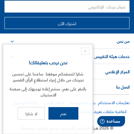
من نحن
X
خدمات هيئة التقييس
نحن نرحب بتعليقاتك!
المركز الإعلامي
شكرا لتصفحكم موقعنا. ساعدنا على تحسين
تجربتك من خلال إجراء استطلاع الرأي القصير.
اتصل بنا
بالنقر على نعم، ستتم إعادة توجيهك إلى صفحة
الاستبيان.
تعليمات الاستخدام
بيان الخصوصية
اتفاق قانوني
إمكانية الوصول
اتفاقية ملفات تعريف الارتباط
نعم
لا شكرا
©
2026
هيئة التقييس الخليجية .جميع الحقوق محفوظة