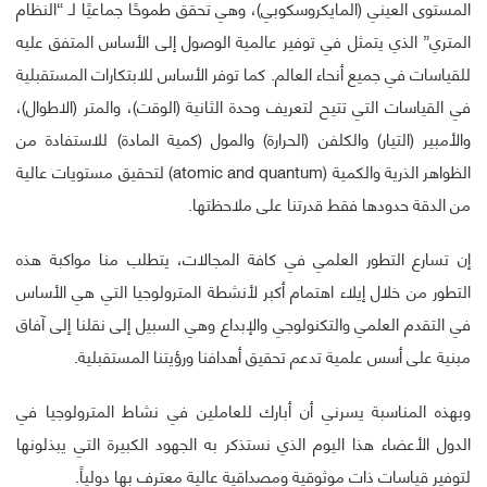
المستوى العيني (المايكروسكوبي)، وهي تحقق طموحًا جماعيًا لـ “النظام
المتري” الذي يتمثل في توفير عالمية الوصول إلى الأساس المتفق عليه
للقياسات في جميع أنحاء العالم. كما توفر الأساس للابتكارات المستقبلية
في القياسات التي تتيح لتعريف وحدة الثانية (الوقت)، والمتر (الاطوال)،
والأمبير (التيار) والكلفن (الحرارة) والمول (كمية المادة) للاستفادة من
الظواهر الذرية والكمية (atomic and quantum) لتحقيق مستويات عالية
من الدقة حدودها فقط قدرتنا على ملاحظتها.
إن تسارع التطور العلمي في كافة المجالات، يتطلب منا مواكبة هذه
التطور من خلال إيلاء اهتمام أكبر لأنشطة المترولوجيا التي هي الأساس
في التقدم العلمي والتكنولوجي والإبداع وهي السبيل إلى نقلنا إلى آفاق
مبنية على أسس علمية تدعم تحقيق أهدافنا ورؤيتنا المستقبلية.
وبهذه المناسبة يسرني أن أبارك للعاملين في نشاط المترولوجيا في
الدول الأعضاء هذا اليوم الذي نستذكر به الجهود الكبيرة التي يبذلونها
لتوفير قياسات ذات موثوقية ومصداقية عالية معترف بها دولياً.