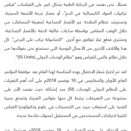
فمثلاً، نحن نعتمد في الرعاية الطبية بشكل كبير على القياسات “قياس
تركيزات المواد الكيميائية في الدم”، أو مقدار جرعة الأشعة السينية،
ونسترشد بنظام الملاحة عبر الأقمار الصناعية لمعرفة المسافات من
خلال الوقت المقاس بواسطة ساعات فائقة الدقة بالأقمار الصناعية،
ونشتري قطع غيار تتوافق مع أخرى “الصامولة تركب على البرغي”. كل
هذا والآلاف الأخرى من الأعمال اليومية التي نستمتع نحن بفوائدها من
خلال نظام عالمي للقياس وهو “نظام الوحدات الدولي (SI Units)”.
لقد تم اختيار شعار الاحتفال بهذه المناسبة لهذا العام بعد موافقة المؤتمر
العام للأوزان والمقاييس في 16 نوفمبر 2018م على أحد أهم التغيرات
على النظام الدولي للوحدات (SI) منذ إنشائه، حيث يعتمد الآن على
مجموعة من التعريفات يرتبط كل منها بقوانين الفيزياء وتتمتع بميزة
القدرة على استيعاب مزيد من التحسينات في علوم وتكنولوجيا القياس
لتلبية احتياجات المستخدمين في المستقبل لسنوات قادمة عديدة.
وتم الاتفاق على هذه التغيرات في 16 نوفمبر 2018م وستدخل حيز