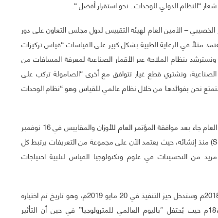
 الخصيبي – الأمين العام لهيئة التقييس لدول مجلس التعاون على دور
نعتمد مثلاً في الرعاية الطبية بشكل كبير على القياسات “قياس تركيزات
ة، ونسترشد بنظام الملاحة عبر الأقمار الصناعية لمعرفة المسافات من
الصناعية، ونشتري قطع غيار تتوافق مع أخرى “الصامولة تركب على
نستمتع نحن بفوائدها من خلال نظام عالمي للقياس وهو “نظام الوحدات
وأوضح سعادته بأن اختيار شعار الاحتفال بهذه المناسبة لهذا العام جاء بعد موافقة المؤتمر العام للأوزان والمقاييس في 16 نوفمبر
2018م على أحد أهم التغيرات على النظام الدولي للوحدات (SI) منذ إنشائه، حيث يعتمد الآن على مجموعة من التعريفات يرتبط كل
 مزيد من التحسينات في علوم وتكنولوجيا القياس لتلبية احتياجات
وأشار إلى أنه تم الاتفاق على هذه التغيرات في 16 نوفمبر 2018م وستدخل حيز التنفيذ في 20 مايو 2019م، وهو تاريخ تم اختياره
ليتوافق مع الذكرى السنوية لتوقيع اتفاقية المتر عام 1875م حيث يُحتفل “باليوم العالمي للمترولوجيا” في حين أن التأثير