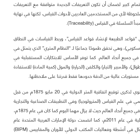
مام كبير لضمان أن تكون التعريفات الجديدة متوافقة مع التعريفات
 ملحوظة لأي من المستخدمين العاديين لأدوات القياس، لكنها في نهاية
ة في القياس (Traceability).
“قواعد الطبيعة لإنشاء قواعد القياس”، وربط القياسات في النطاق
سكوبي)، وهي تحقق طموحًا جماعيًا لـ “النظام المتري” الذي يتمثل في
ي جميع أنحاء العالم. كما توفر الأساس للابتكارات المستقبلية في
ال)، والأمبير (التيار) والكلفن (الحرارة) والمول (كمية المادة) للاستفادة
تجدر الإشارة إلى أن يوم المترولوجيا العالمي هو احتفال سنوي لذكرى توقيع اتفاقية المتر الدولية في 20 مايو 1875م من قبل
مي في علم القياس (المترولوجيا) وفي التطبيقات الصناعية والتجارية
والاجتماعية لها، والهدف من اتفاقية المتر هو توحيد القياس في جميع أنحاء العالم حيث لا يزال مهما اليوم كما كان في عام 1875م،
وقد انضمت المملكة العربية السعودية لاتفاقية المتر الدولية في عام 2011م، كما انضمت دولة الإمارات العربية المتحدة عام
2015م، وتشارك جميع الدول الأعضاء في الهيئة بشكل فعّال في أنشطة وفعاليات المكتب الدولي للأوزان والمقاييس (BIPM)