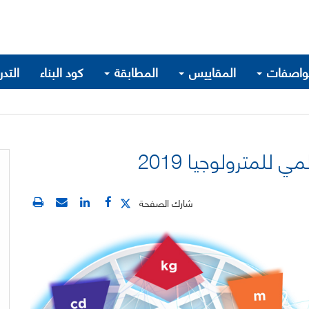
واصفات
المقاييس
المطابقة
كود البناء
التد
 للمترولوجيا 2019
شارك الصفحة