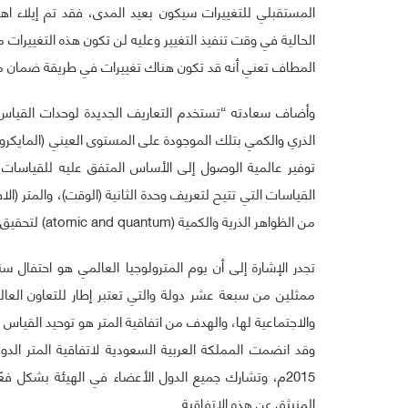
المستقبلي للتغييرات سيكون بعيد المدى، فقد تم إيلاء اهت
الحالية في وقت تنفيذ التغيير وعليه لن تكون هذه التغييرات
المطاف تعني أنه قد تكون هناك تغييرات في طريقة ضمان مبدأ السلسل
وأضاف سعادته “تستخدم التعاريف الجديدة لوحدات القياس 
الذري والكمي بتلك الموجودة على المستوى العيني (المايكرو
توفير عالمية الوصول إلى الأساس المتفق عليه للقياسات ف
القياسات التي تتيح لتعريف وحدة الثانية (الوقت)، والمتر (الاطو
من الظواهر الذرية والكمية (atomic and quantum) لتحقيق مستويات عالية من الدقة حدودها فقط قدرتنا على ملاحظتها.
ممثلين من سبعة عشر دولة والتي تعتبر إطار للتعاون العال
المنبثق عن هذه الاتفاقية.