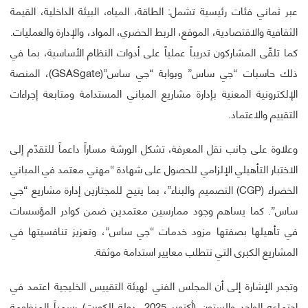
عبر ثماني فئات رئيسية تشمل: الطاقة، المياه، البيئة الداخلية، القيمة
الثقافية والاقتصادية، الموقع، الربط الحضري، المواد، والإدارة والعمليات.
كما تلقّى المشاركون تدريباً عملياً على أدوات النظام الأساسية، بما في
ذلك حاسبات “جي ساس” وبوابة “جي ساس”(GSASgate)، المنصة
الإلكترونية المعنية بإدارة مشاريع المباني المستدامة ومتابعة إجراءات
التقييم والاعتماد.
وعلاوة على جانب نقل المعرفة، تشكل الورشة مساراً داعماً للتقدّم إلى
الاختبار التأهيلي الإلزامي للحصول على شهادة “مهني معتمد في المباني
الخضراء (CGP) التصميم والبناء”، بما يتيح للمجتازين إدارة مشاريع “جي
ساس”. كما يساهم وجود ممارسين معتمدين ضمن كوادر المؤسسات
في تأهيلها بصفتها مزود خدمات “جي ساس”، وتعزيز تنافسيتها في
المشاريع الكبرى التي تتطلب معايير استدامة موثقة.
وتجدر الإشارة إلى أن المجلس الفني لهيئة التقييس الخليجية اعتمد في
اجتماعه الواحد والستون (أكتوبر 2025، دولة الكويت) رسمياً المنظومة