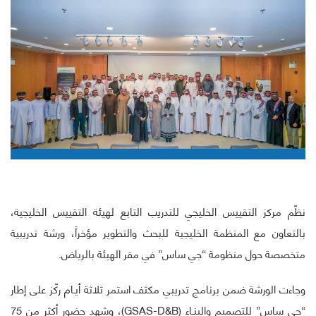
نظّم مركز التقييس الخليجي للتدريب التابع لهيئة التقييس الخليجية،
بالتعاون مع المنظمة الخليجية للبحث والتطوير مؤخراً، ورشة تدريبية
متخصصة حول منظومة “جي ساس” في مقر الهيئة بالرياض.
وجاءت الورشة ضمن برنامج تدريبي مكثف استمر ثلاثة أيـام ركّز على إطار
“جي ساس” للتصميم والبنـاء (GSAS-D&B)، وشهد حضور أكثر من 75