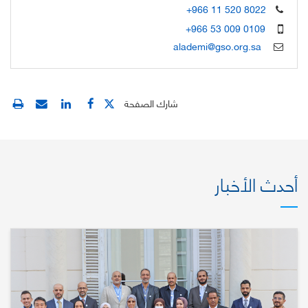
+966 11 520 8022
+966 53 009 0109
alademi@gso.org.sa
شارك الصفحة
أحدث الأخبار