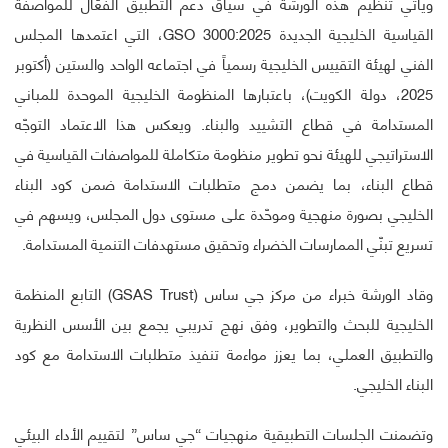
ويأتي تنظيم هذه الورشة في سياق دعم التطبيق الفعّال للمواصفة
القياسية الخليجية الجديدة GSO 3000:2025، التي اعتمدها المجلس
الفني لهيئة التقييس الخليجية رسمياً في اجتماعه الواحد والستين (أكتوبر
2025، دولة الكويت)، باعتبارها المنظومة الخليجية الموحدة للمباني
المستدامة في قطاع التشييد والبناء. ويعكس هذا الاعتماد التوجّه
الاستراتيجي للهيئة نحو تطوير منظومة متكاملة للمواصفات القياسية في
قطاع البناء، بما يضمن دمج متطلبات الاستدامة ضمن كود البناء
الخليجي بصورة منهجية وموحّدة على مستوى دول المجلس، ويسهم في
تسريع تبنّي الممارسات الخضراء وتحقيق مستهدفات التنمية المستدامة.
وقاد الورشة خبراء من مركز جي ساس (GSAS Trust) التابع المنظمة
الخليجية للبحث والتطوير، وفق نهج تدريبي يجمع بين الأسس النظرية
والتطبيق العملي، بما يعزز مواءمة تنفيذ متطلبات الاستدامة مع كود
البناء الخليجي.
وتضمنت الجلسات التطبيقية منهجيات “جي ساس” لتقييم الأداء البيئي