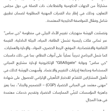
مشاركاً من الجهات الحكومية والقطاعات ذات الصلة في دول مجلس
التعاون، وذلك في إطار بناء القدرات المهنية المطلوبة لضمان تطبيق
شامل وفعّال للمواصفة الخليجية المعتمدة..
وتضمّنت الورشة منهجيات تقييم الأداء البيئي في منظومة “جي ساس”
عبر ثماني فئات رئيسية تشمل: الطاقة، المياه، البيئة الداخلية، القيمة
الثقافية والاقتصادية، الموقع، الربط الحضري، المواد، والإدارة والعمليات.
كما شمل البرنامج تدريباً عملياً على أدوات النظام، بما في ذلك حاسبات
“جي ساس” وبوابة “GSASgate” الإلكترونية لإدارة مشاريع المباني
المستدامة ومتابعة إجراءات التقييم والاعتماد. وأسهمت الورشة كذلك في
تأهيل المشاركين للتقدّم للاختبار التأهيلي الإلزامي للحصول على شهادة
“مهني معتمد في المباني الخضراء (CGP) – التصميم والبناء”، بما يعزز
جاهزية المؤسسات لتبنّي الممارسات الخضراء وتقديم خدمات معتمدة
في هذا المجال.