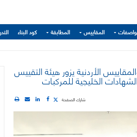
واصفات
المقاييس
المطابقة
كود البناء
التد
اييس الأردنية يزور هيئة التقييس
لشهادات الخليجية للمركبات
شارك الصفحة