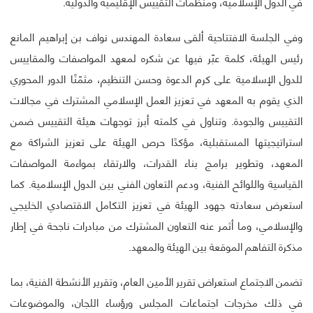
في الدول الإسلامية، ومنظمات التقييس الإقليمية والدولية.
وفي الجلسة الافتتاحية ألقى سعادة المهندس نواف بن إبراهيم المانع
رئيس الهيئة، كلمة عبّر فيها عن شكره لمعهد المواصفات والمقاييس
للدول الإسلامية على كرم الدعوة وحسن التنظيم، مثمّنًا الدور المحوري
الذي يقوم به المعهد في تعزيز العمل الإسلامي المشترك في مجالات
التقييس والجودة. وتناول في كلمته أبرز توجهات هيئة التقييس ضمن
استراتيجيتها المستقبلية، مؤكدًا حرص الهيئة على تعزيز الشراكة مع
المعهد، وتطوير برامج بناء القدرات، والارتقاء بمواءمة المواصفات
القياسية واللوائح الفنية، ودعم التعاون الفني بين الدول الإسلامية. كما
استعرض سعادته جهود الهيئة في تعزيز التكامل الاقتصادي الخليجي
والإسلامي، وما أثمر عنه التعاون المشترك من مبادرات ناجحة في إطار
مذكرة التفاهم الموقعة بين الهيئة والمعهد.
تضمن الاجتماع استعراض تقرير الأمين العام، وتقرير الأنشطة الفنية، بما
في ذلك مخرجات اجتماعات المجلس ورؤساء اللجان، والموضوعات