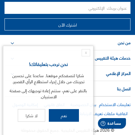
من نحن
X
خدمات هيئة التقييس
نحن نرحب بتعليقاتك!
المركز الإعلامي
شكرا لتصفحكم موقعنا. ساعدنا على تحسين
تجربتك من خلال إجراء استطلاع الرأي القصير.
اتصل بنا
بالنقر على نعم، ستتم إعادة توجيهك إلى صفحة
الاستبيان.
تعليمات الاستخدام
بيان الخصوصية
اتفاق قانوني
إمكانية الوصول
اتفاقية ملفات تعريف الارتباط
نعم
لا شكرا
©
2026
هيئة التقييس الخليجية .جميع الحقوق محفوظة