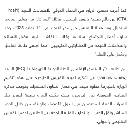
كما أعرب منسق الزيارة في الاتحاد الدولي للاتصالات السيد (Hiroshi
OTA) عن بالغ ترحيبه بالوفد الخليجي، قائلاً: “لقد كان من دواعي سرورنا
استقبال وفد هيئة التقييس في مقر الاتحاد في 14 يوليو 2025، وقد
سارت أعمال الاجتماع بسلاسة، وكانت النقاشات ثرية بفضل الأسئلة
والمداخلات القيمة من المشاركين الخليجيين، مما أضفى طابعًا تفاعليًا
ومثمرًا على اللقاء.”
من جانبه، عبّر المنسق الإقليمي للجنة الدولية الكهروتقنية (IEC) السيد
(Dennis Chew) عن شكره لهيئة التقييس الخليجية على هذه تنظيم
الزيارة باعتبارها خطوة مهمة في مسار التعاون المشترك بموجب مذكرة
التفاهم الموقعة بين الجانبين، حيث مثلت الزيارة فرصة لتعزيز بناء
القدرات الفنية للمختصين في الدول الأعضاء والهيئة، من خلال الحوار
المباشر ونقل الخبرات والتجارب الفنية الناجحة بين الجانبين لدعم التقييس
الإقليمي والدولي.