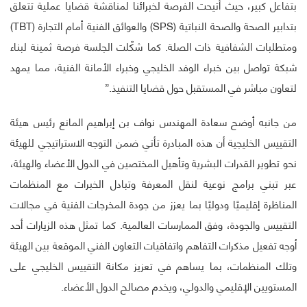
بتفاعل كبير، حيث أتيحت الفرصة لخبرائنا لمناقشة قضايا عملية تتعلق
بتدابير الصحة والصحة النباتية (SPS) والعوائق الفنية أمام التجارة (TBT)
ومتطلبات الشفافية ذات الصلة. كما شكّلت الجلسة فرصة ثمينة لبناء
شبكة تواصل بين خبراء الوفد الخليجي وخبراء الأمانة الفنية، مما يمهد
لتعاون مباشر في المستقبل حول قضايا التنفيذ.”
من جانبه أوضح سعادة المهندس نواف بن إبراهيم المانع رئيس هيئة
التقييس الخليجية أن هذه المبادرة تأتي ضمن التوجه الاستراتيجي للهيئة
نحو تطوير القدرات البشرية وتأهيل المختصين في الدول الأعضاء والهيئة،
عبر تبني برامج نوعية لنقل المعرفة وتبادل الخبرات مع المنظمات
المناظرة إقليميًا ودوليًا بما يعزز من جودة المخرجات الفنية في مجالات
التقييس والجودة، وفق الممارسات العالمية. كما تمثل هذه الزيارات أحد
أوجه تفعيل مذكرات التفاهم واتفاقيات التعاون الفني الموقعة بين الهيئة
وتلك المنظمات، بما يساهم في تعزيز مكانة التقييس الخليجي على
المستويين الإقليمي والدولي، ويخدم مصالح الدول الأعضاء.