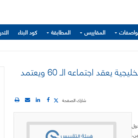
واصفات
المقاييس
المطابقة
كود البناء
التد
المجلس الفني لهيئة التقييس الخليجية يعقد اجتماعه الـ 60 ويعتمد
شارك الصفحة
ول
اضيين،