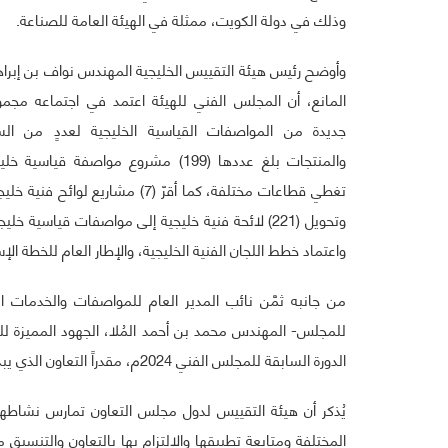
وذلك في دولة الكويت، ممثلة في الهيئة العامة للصناعة.
وأوضح رئيس هيئة التقييس الخليجية المهندس نواف بن إبرا
المانع، أن المجلس الفني للهيئة اعتمد في اجتماعه مجمو
جديدة من المواصفات القياسية الخليجية لعددٍ من الس
والمنتجات بلغ عددها (199) مشروع مواصفة قياسية خ
تغطي قطاعات مختلفة، كما أقرّ (7) مشاريع لوائح فنية 
واعتماد خطط اللجان الفنية الخليجية، والإطار العام للخطة الإستراتيجية لل
من جانبه ثمَّن نائب المدير العام للمواصفات والخدمات ال
للمجلس- المهندس محمد بن أحمد المُلا، الجهود المميزة لل
الدورة السابقة للمجلس الفني 2024م، مقدراً التعاون الذي يبديه جميع أجهزة التقييس الوطنية في دعم منظومة التقييس الخليجية.
يُذكر أن هيئة التقييس لدول مجلس التعاون تمارس نشاطه
المختلفة ومتابعة تطبيقها والالتزام بها بالتعاون والتنسيق 