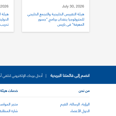
 2026
July 30, 2026
هيئة التقييس الخليجية والتجمع الخليجي
هيئة ا
للمترولوجيا ينفذان برنامج “جسور
المعرفة” في باريس
تدريب 
للتقي
انضم إلى قائمتنا البريدية
|
أدخل بريدك الإلكتروني لتلقي آخ
من نحن
خدمات هيئة 
الرؤية، الرسالة، القيم
متجر المواصف
الدول الأعضاء
شارة المطابق