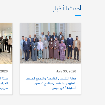
أحدث الأخبار
 2026
July 30, 2026
هيئة التقييس الخليجية والتجمع الخليجي
هيئة ا
للمترولوجيا ينفذان برنامج “جسور
المعرفة” في باريس
تدريب 
للتقي