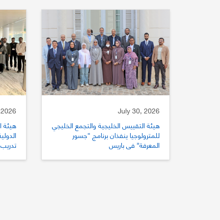
 2026
July 30, 2026
هيئة التقييس الخليجية والتجمع الخليجي
هيئة ا
للمترولوجيا ينفذان برنامج “جسور
المعرفة” في باريس
تدريب 
للتقي