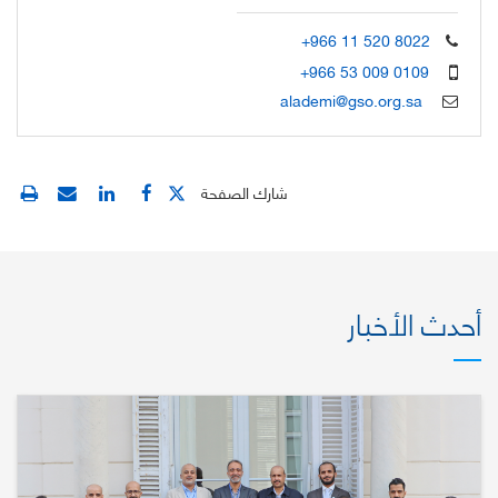
+966 11 520 8022
+966 53 009 0109
alademi@gso.org.sa
شارك الصفحة
أحدث الأخبار