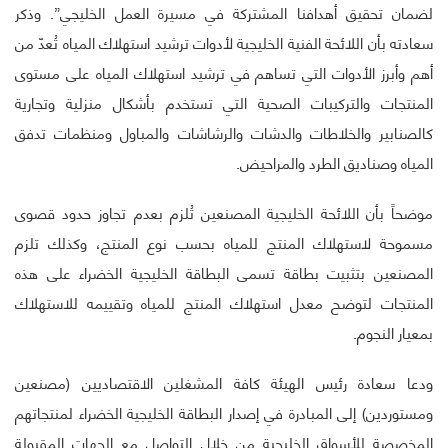
لضمان تحقيق أهدافنا المشتركة في مسيرة العمل الخليجي”.
وذكر
سعادته بأن اللائحة الفنية الخليجية لأدوات ترشيد استهلاك المياه تُعدّ من
أهم وأبرز الأدوات التي تساهم في ترشيد استهلاك المياه على مستوى
المنتجات والتركيبات الصحية التي تستخدم بأشكال منزلية وتجارية
كالصنابير والخلاطات والدشات والرشاشات والمباول ومنظمات تدفق
المياه وصناديق الطرد والمراحيض.
موضحاً بأن اللائحة الخليجية المصنعين تُلزم بعدم تجاوز حدود قصوى
مسموحة لاستهلاك المنتج للمياه بحسب نوع المنتج، وكذلك تلزم
المصنعين بتثبيت بطاقة تسمى البطاقة الخليجية الخضراء على هذه
المنتجات لتوضح معدل استهلاك المنتج للمياه وتقييمه للاستهلاك
بمعيار النجوم.
ودعا سعادة رئيس الهيئة كافة المشغلين الاقتصاديين (مصنعين
ومستوردين) إلى المبادرة في إصدار البطاقة الخليجية الخضراء لمنتجاتهم
المخصصة للأسواق الخليجية من خلال التواصل مع الجهات المقبولة