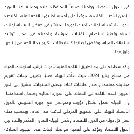
في الدول الأعضاء وواجبنا جميعاً المحافظة عليه وحماية هذا المورد
الثمين للأجيال القادمة، مؤكداً على أهمية تطبيق اللائحة الفنية الخليجية
لأدوات ترشيد استهلاك المياه، لدورها المباشر في خفض نسب استهلاك
المياه وتعزيز استخدام التقنيات المرشدة والحديثة في مجال ترشيد
استهلاك المياه، وخفض تبعاتها كالانبعاثات الكربونية الناتجة عن إنتاجها
وتوزيعها.
وأكد سعادته على بدء تطبيق اللائحة الفنية لأدوات ترشيد استهلاك المياه
من مطلع يناير 2024، حيث بدأت الهيئة فعليًا بتعيين جهات تقويم
مطابقة معتمدة وإصدار بطاقات كفاءة لبعض المنتجات، مشيرًا إلى الدور
الحيوي لهذه اللائحة في الحفاظ على الموارد المائية وضمان استدامتها،
وأن الهيئة تعمل بشكل دؤوب ومتواصل مع أجهزة التقييس بالدول
الأعضاء للهيئة على التطبيق المرحلي للائحة هذا العام، وبحسب خطة
عمل كل دولة من الدول الأعضاء. وتثمن الهيئة التعاون المثمر والبناء بين
الدول الأعضاء وتؤكد على أهمية مواصلة لبنات هذه الجهود المباركة