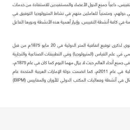
تقييس، داعياً جميع الدول الأعضاء والمستفيدين للاستفادة من خدمات
 دولهم، ومتمنياً للعاملين منهم في نشاط المترولوجيا التوفيق في
ي كافة أنشطة التقييس، وإبراز أهمية هذه الأنشطة ودورها الفاعل
تجدر الإشارة إلى أن يوم المترولوجيا العالمي هو احتفال سنوي لذكرى توقيع اتفاقية المتر الدولية في 20 مايو 1875م من قبل
مي في علم القياس (المترولوجيا) وفي التطبيقات الصناعية والتجارية
والاجتماعية لها، والهدف من اتفاقية المتر هو توحيد القياس في جميع أنحاء العالم حيث لا يزال مهما اليوم كما كان في عام 1875م،
وقد انضمت المملكة العربية السعودية لاتفاقية المتر الدولية في عام 2011م، كما انضمت دولة الإمارات العربية المتحدة عام
2015م، وتشارك جميع الدول الأعضاء في الهيئة بشكل فعّال في أنشطة وفعاليات المكتب الدولي للأوزان والمقاييس (BIPM)