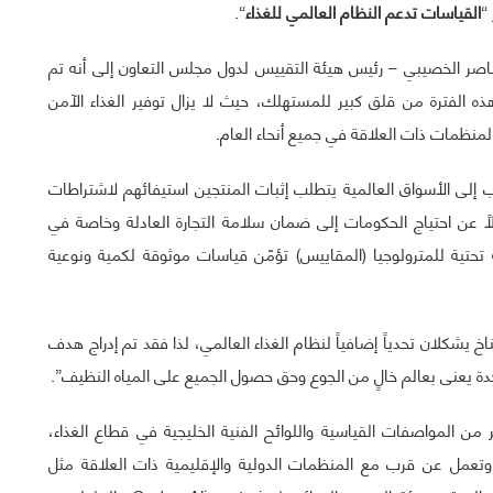
القياسات تدعم النظام العالمي للغذاء
“.
اصر الخصيبي – رئيس هيئة التقييس لدول مجلس التعاون إلى أنه تم
ي هذه الفترة من قلق كبير للمستهلك، حيث لا يزال توفير الغذاء الآمن
منظمات ذات العلاقة في جميع أنحاء العام.
ب إلى الأسواق العالمية يتطلب إثبات المنتجين استيفائهم لاشتراطات
ضلاً عن احتياج الحكومات إلى ضمان سلامة التجارة العادلة وخاصة في
 تحتية للمترولوجيا (المقاييس) تؤمّن قياسات موثوقة لكمية ونوعية
اخ يشكلان تحدياً إضافياً لنظام الغذاء العالمي، لذا فقد تم إدراج هدف
دة يعنى بعالم خالٍ من الجوع وحق حصول الجميع على المياه النظيف”.
 من المواصفات القياسية واللوائح الفنية الخليجية في قطاع الغذاء،
تعمل عن قرب مع المنظمات الدولية والإقليمية ذات العلاقة مثل