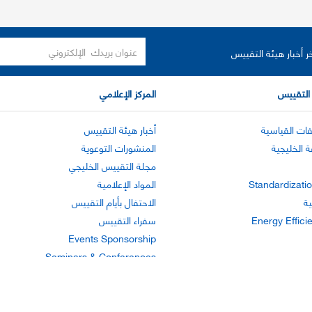
ر أخبار هيئة التقييس
التقييس
المركز الإعلامي
ات القياسية
أخبار هيئة التقييس
ة الخليجية
المنشورات التوعوية
مجلة التقييس الخليجي
Standardizatio
المواد الإعلامية
ية
الاحتفال بأيام التقييس
Energy Effici
سفراء التقييس
Events Sponsorship
Seminars & Conferences
 الوصول
اتفاقية ملفات تعريف الارتباط