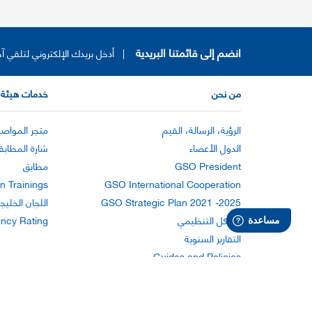
انضم إلى قائمتنا البريدية
|
أدخل بريدك الإلكتروني لتلقي آخ
من نحن
خدمات هيئة 
الرؤية، الرسالة، القيم
متجر المواصف
الدول الأعضاء
شارة المطابق
GSO President
مطابق
n Trainings
GSO International Cooperation
GSO Strategic Plan 2021 -2025
اللجان الخليج
الهيكل التنظيمي
ency Rating
التقارير السنوية
Guides and Policies
تعليمات الاستخدام
بيان الخصوصية
اتفاق قانوني
إمكانية