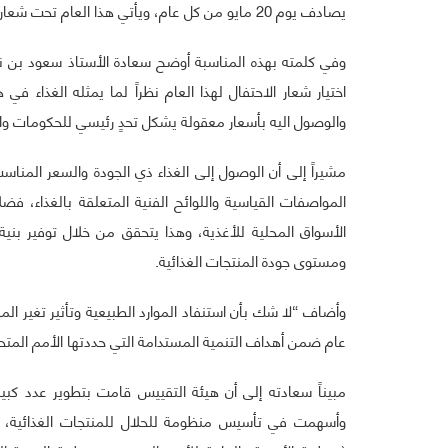
يصادف يوم 20 مايو من كل عام، ويأتي هذا العام تحت شعار “
وفي كلمته بهذه المناسبة أوضح سعادة الأستاذ سعود بن ن
اختيار شعار الاحتفال لهذا العام نظراً لما يمثله الغذاء ف
والوصول اليه بأسعار معقولة يشكل تحدٍ رئيسي للحكومات وال
مشيراً إلى أن الوصول إلى الغذاء ذي الجودة والسعر المناس
المواصفات القياسية واللوائح الفنية المتعلقة بالغذاء، ف
الأسواق المحلية للأغذية، وهذا يتحقق من خلال توفير بنية
ومستوى جودة المنتجات الغذائية.
وأضاف “لا شك بأن استنفاد الموارد الطبيعية وتأثير تغير المن
عام ضمن أهداف التنمية المستدامة التي حددتها الأمم المتح
مبيناً سعادته إلى أن هيئة التقييس قامت بتطوير عدد كبير
وأسهمت في تأسيس منظومة للحلال للمنتجات الغذائية، و