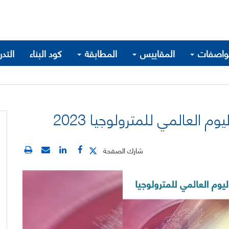
واصفات
المقاييس
المطابقة
كود البناء
التد
م العالمي للمترولوجيا 2023
شارك الصفحة