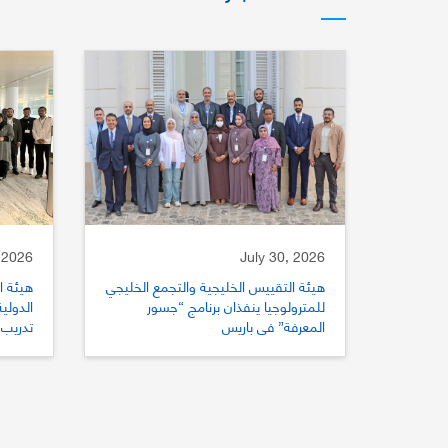
 2026
July 30, 2026
هيئة التقييس الخليجية والتجمع الخليجي
هيئة ا
للمترولوجيا ينفذان برنامج “جسور
المعرفة” في باريس
تدريب 
للتقي