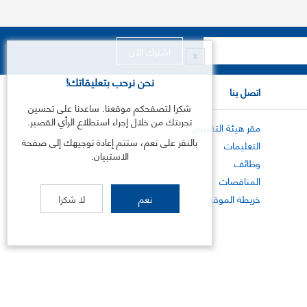
X
نحن نرحب بتعليقاتك!
اتصل بنا
شكرا لتصفحكم موقعنا. ساعدنا على تحسين
تجربتك من خلال إجراء استطلاع الرأي القصير.
مقر هيئة التقييس
بالنقر على نعم، ستتم إعادة توجيهك إلى صفحة
التعليمات
الاستبيان.
وظائف
المناقصات
خريطة الموقع
نعم
لا شكرا
©
2026
هيئة التقييس الخليجية .جميع الحقوق محفوظة