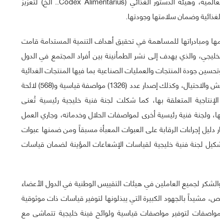
(منظمة الأغذية والزراعة للأمم المتحدة، ومنظمة الصحة العالمية، وهيئة الدستور الغذائي (Codex Alimentarius.. الخ) لتعزيز
غذائية وضمان سلامتها وجودتها.
مها ومبادراتها للمساهمة في تحقيق أهداف التنمية المستدامة قامت
خليجي، والذي يهدف إلى نشر الطمأنينة بين أفراد المجتمع في الدول
تحسين جودة المنتجات والعمليات الصناعية بما فيها المنتجات الغدائية
وحماية صحة وسلامة الأفراد وحماية البيئة وعلى الحد من الغش والاحتيال، وكذلك إصدار عدد (1326) مواصفة قياسية و(568) لائحة
الإنتاجية المتعلقة بها، كما شكلت لجنة فنية خليجية رئيسية تُعنى
غذائية والزراعة وعدد 4 لجان فرعية لها، ولجنة فنية رئيسية أخرى لمواصفات الحلال وخدماته، وجاري العمل
ليل إجراءات الرقابة على العبوات المعبأة مسبقاً ومن ضمنها عبوات
تشكيل لجنة فنية خليجية لقياسات الإشعاعات المؤينة لضمان قياسات
الشكر لجميع العاملين في هيئات التقييس الوطنية في الدول الأعضاء
 مشيداً بالجهود الكبيرة التي يبذلونها لتوفير قياسات ذات موثوقية
لمواصفات لتوفير مواصفات قياسية ولوائح فينة خليجية تتماشى مع