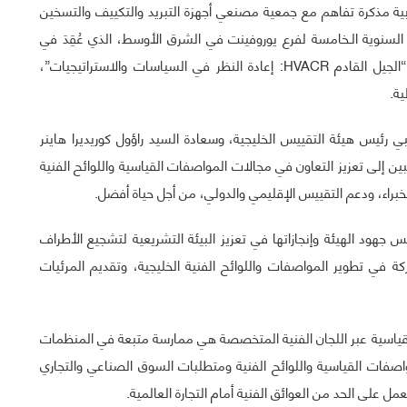
ية مذكرة تفاهم مع جمعية مصنعي أجهزة التبريد والتكييف والتسخين
ر الذكرى السنوية الـخامسة لفرع يوروفينت في الشرق الأوسط، الذي عُقِدَ في
مدينة دبي خلال الفترة 13-14 سبتمبر 2022، تحت شعار: “الجيل القادم HVACR: إعادة النظر في السياسات والاستراتيجيات”،
ية.
رئيس هيئة التقييس الخليجية، وسعادة السيد راؤول كوريديرا هاينر
بين إلى تعزيز التعاون في مجالات المواصفات القياسية واللوائح الفنية
لخبراء، ودعم التقييس الإقليمي والدولي، من أجل حياة أفضل.
 جهود الهيئة وإنجازاتها في تعزيز البيئة التشريعية لتشجيع الأطراف
 في تطوير المواصفات واللوائح الفنية الخليجية، وتقديم المرئيات
قياسية عبر اللجان الفنية المتخصصة هي ممارسة متبعة في المنظمات
واصفات القياسية واللوائح الفنية ومتطلبات السوق الصناعي والتجاري
 على الحد من العوائق الفنية أمام التجارة العالمية.