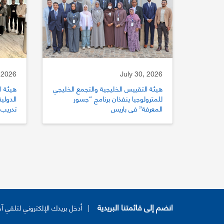
 2026
July 30, 2026
هيئة التقييس الخليجية والتجمع الخليجي
هيئة ا
للمترولوجيا ينفذان برنامج “جسور
المعرفة” في باريس
تدريب 
للتقي
انضم إلى قائمتنا البريدية
|
أدخل بريدك الإلكتروني لتلقي آخ