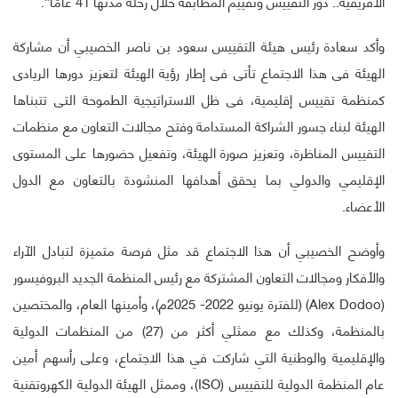
الأفريقية.. دور التقييس وتقييم المطابقة خلال رحلة مدتها 41 عامًا”.
وأكد سعادة رئيس هيئة التقييس سعود بن ناصر الخصيبي أن مشاركة
الهيئة فى هذا الاجتماع تأتى فى إطار رؤية الهيئة لتعزيز دورها الريادى
كمنظمة تقييس إقليمية، فى ظل الاستراتيجية الطموحة التى تتبناها
الهيئة لبناء جسور الشراكة المستدامة وفتح مجالات التعاون مع منظمات
التقييس المناظرة، وتعزيز صورة الهيئة، وتفعيل حضورها على المستوى
الإقليمي والدولي بما يحقق أهدافها المنشودة بالتعاون مع الدول
الأعضاء.
وأوضح الخصيبي أن هذا الاجتماع قد مثل فرصة متميزة لتبادل الآراء
والأفكار ومجالات التعاون المشتركة مع رئيس المنظمة الجديد البروفيسور
(Alex Dodoo) (للفترة يونيو 2022- 2025م)، وأمينها العام، والمختصين
بالمنظمة، وكذلك مع ممثلي أكثر من (27) من المنظمات الدولية
والإقليمية والوطنية التي شاركت في هذا الاجتماع، وعلى رأسهم أمين
عام المنظمة الدولية للتقييس (ISO)، وممثل الهيئة الدولية الكهروتقنية