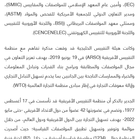
(IEC)، وأمين عام المعهد الإسلامي للمواصفات والمقاييس (SMIIC)،
ومدير التعاون الدولي للجمعية الأمريكية للفحص والمواد (ASTM)،
وممثلي معهد المواصفات البريطاني ((BSI، واللجنة الأوروبية للتقييس
واللجنة الأوروبية للتقييس الكهروتقني (CENCENELEC).
وكانت هيئة التقييس الخليجية قد وقعت مذكرة تفاهم مع منظمة
التقييس الأفريقية (ARSO) في 19 يونيو 2019، بهدف تعزيز التعاون في
مجال المواصفات والمطابقة وبرامج بناء القدرات وتبادل المعلومات
والخبراء والممارسات الناجحة بين الجانبين بما يخدم تسهيل التبادل التجاري
وإزالة معوقات التجارة في إطار مبادى منظمة التجارة العالمية (WTO).
الجدير بالذكر أن منظمة التقييس الأفريقية قد تأسست في 17 أغسطس
1977، وتضم في عضويتها 42 عضواً من دول الاتحاد الأفريقي -حتى مايو
2022- بهدف تسهيل التجارة بين الدول الأفريقية ودول العالم، من خلال
موائمة وتوفير وتسهيل تطبيق المواصفات القياسية؛ حيث أصدرت
المنظمة حوالي (1234) مواصفة قياسية أفريقية من خلال (87) لجنة فنية