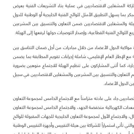
اركة المشغلين الاقتصاديين في عملية بناء التشريعات الفنية بعرض
 بما يسهل التطبيق الأمثل للوائح الفنية الخليجية أو الوطنية للدول
يئة والمشغلين الاقتصاديين ضمن التعاون والتنسيق بين المشرعين
للوائح الفنية القطاعية، وإصدار التوصيات حولها لرفعها إلى الهيئة.
 مواكبة الدول الأعضاء من خلال مبادرات من أجل ضمان التناسق بين
ئمة مع الإطار العام الإقليمي، شاملة إجراءات تقويم المطابقة بما يضمن
تجارة، كما أثنى المشاركون على تنظيم الهيئة للاجتماع منوهين بضرورة
م التعاون والتنسيق بين المشرعين والمشغلين الاقتصاديين في سبيل
ن الدول الأعضاء.
قتصاديين جاء على عادته متزامناً مع الاجتماع الخامس لمجموعة التعاون
المعدات الكهربائية منخفضة الجهد، والاجتماع الخامس لمجموعة التعاون
ال، والاجتماع الأول لمجموعة التعاون الخليجية للجهات المقبولة للوائح
الطاقة، التي ستعقد خلال الفترة 14-16 يونيو 2022م، والتي تأتي استمراراً للشراكة بين هيئة التقييس وأجهزة التقييس الوطنية
 أهمية استراتيجية لهذا الموضوع، واعتمدت اللجنة الوزارية لشؤون