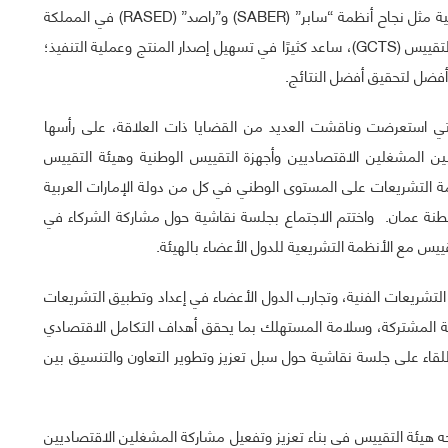
كما نوه في كلمته إلى أن التكامل الكبير بين المنصات الرقمية مثل نجاح أنظمة “سابر” (SABER) و”راصد” (RASED) في المملكة
العربية السعودية أو الرمز الخليجي لتتبع المطابقة في هيئة التقييس (GCTS)، ساعد كثيرًا في تسهيل إصدار المنتج وعملية التنفيذ؛
أفضل لتحقيق أفضل النتائج.
لتي استعرضت وناقشت العديد من القضايا ذات العلاقة، على رأسها
بين المشغلين الاقتصاديين وأجهزة التقييس الوطنية وهيئة التقييس
ظمة التشريعات على المستوى الوطني في كل من دولة الإمارات العربية
لطنة عمان. واختتم الاجتماع بجلسة نقاشية حول مشاركة الشركاء في
ييس مع الأنظمة التشريعية للدول الأعضاء بالهيئة.
تشريعات الفنية، وتجارب الدول الأعضاء في إعداد وتطبيق التشريعات
ة المشتركة، وسلامة المستهلك بما يحقق أهداف التكامل الاقتصادي
للقاء على جلسة نقاشية حول سبل تعزيز وتطوير التعاون والتنسيق بين
ه هيئة التقييس في بناء تعزيز وتفعيل مشاركة المشغلين الاقتصاديين