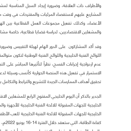
والأطراف ذات العلاقة، وضرورة إيجاد السبل المناسبة لمش
المشاريع عليهم لاستقصاء المرئيات والمقترحات في وقت مبكر
الأعضاء، وكذلك تفعيل مجموعات العمل القطاعية بين اله
والمشغلين الاقتصاديين، لدراسة قضايا قطاعية، خاصة مشاريع ا
وقد أكد المشاركون على الدور الهام لهيئة التقييس وضرورة
اللوائح الفنية الخليجية واللوائح الفنية الوطنية لتكون متوا
عدم ازدواجية إجراءات الفسح، نظراً لتأثيرها المباشر على ال
الاستمرار في تفعيل هذه المنصة الحوارية كأنسب وسيلة لدع
تحقيق أهداف الممارسات الجيدة للتشريع والترابط والتكامل بي
الجدير بالذكر أن اليوم الخليجي المفتوح الرابع للمشغلين الا
الخليجية للجهات المقبولة للائحة الفنية الخليجية للأجهزة و
الخليجية للجهات المقبولة للائحة الفنية الخليجية للعب الأطف
كفاءة 
بالدول الأعضاء والمشغلين الاقتصاديين، حيث أولت الهيئة