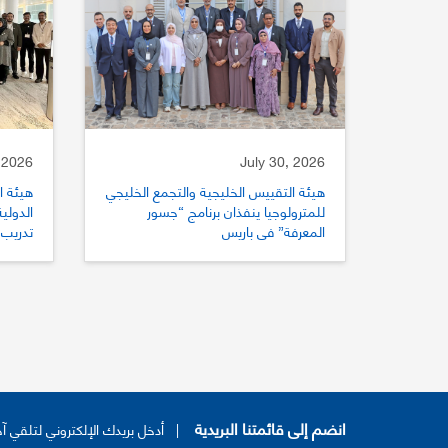
 2026
July 30, 2026
هيئة التقييس الخليجية والتجمع الخليجي
هيئة ا
للمترولوجيا ينفذان برنامج “جسور
المعرفة” في باريس
تدريب 
للتقي
انضم إلى قائمتنا البريدية
|
أدخل بريدك الإلكتروني لتلقي آخ