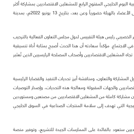
 اليوم الخليجي المفتوح الرابع للمشغلين الاقتصاديين بمشاركة أكثر
من 250 مشارك من المشغلين الاقتصاديين وممثلي الدول الأعضاء بالهيئة حضورياً وعن بعد، بتاريخ 13 يونيو 2022م، بمدينة
ر الخصيبي رئيس هيئة التقييس لدول مجلس التعاون الفعالية بالترحيب
ي الاجتماع. مؤكداً سعادته أن هذا الحدث أصبح بمثابة أداة تنسيقية
 تجاه المشغلين الاقتصاديين وأصحاب المصلحة الرئيسيين الذين تُعتَبر
ل المشاركة والتعاون، ومناقشة أبرز تحديات التنفيذ والقضايا الرئيسية
صاديين والجهات المقبولة ومعالجة هذه التحديات، وإصدار التوصيات
ن مشاركة كاملة من المشغلين الاقتصاديين من مصنعين ومستوردين
خليجية التي تهدف إلى سلامة المنتجات الصناعية في السوق الخليجي
يين ستعود بالفائدة على الممارسات الجيدة للتشريع، وتوفير منصة