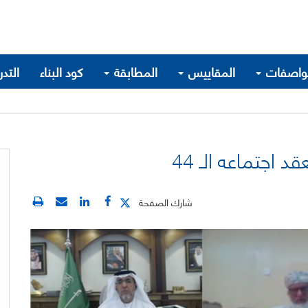
واصفات
المقاييس
المطابقة
كود البناء
التد
اجتماعه الـ 44
شارك الصفحة