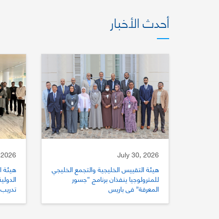
أحدث الأخبار
 2026
July 30, 2026
هيئة التقييس الخليجية والتجمع الخليجي
هيئة ا
للمترولوجيا ينفذان برنامج “جسور
المعرفة” في باريس
تدريب 
للتقي