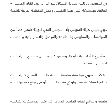
 الأعضاء، وبرئاسة سعادة الأستاذ/ عبد الله بن عبد القادر المعيني –
لحالية، وبمشاركة رئيس هيئة التقييس وممثل المنظمة العربية للتنمية
بي رئيس هيئة التقييس بأن المجلس الفني للهيئة ناقش عدداً من
مواصفات والمقاييس والمطابقة والتواصل والاستراتيجية والخدمات
مشيراً سعادته بأن المجلس وافق في اجتماعه على إقرار 116 مشروع لائحة فنية خليجية، ومجموعة جديدة من مشاريع المواصفات
التقييس لاعتمادها.
مضيفاً بأن المجلس وافق أيضاً في اجتماعه على إقرار عدد 1274 مشروع مواصفة قياسية خليجية بالمسار السريع كمواصفات
فنية لمواصفات قياسية ولوائح فنية خليجية، وأوصى برفع جميعها للجنة
اسية واللوائح الفنية الخليجية المدرجة في متجر المواصفات القياسية