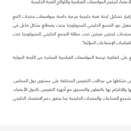
 الأعضاء لترقيم المواصفات القياسية واللوائح الفنية الخليجية.
جاء أيضاً ضمن قرارات المجلس الفني في اجتماعه الـ 44 إقرار تشكيل لجنة فنية خليجية فرعية خاصة بمواصفات منتجات التبغ
 تفعيل دور التجمع الخليجي للمترولوجيا بحيث يضطلع بشكل فاعل في
 استحداث لجنتين فنيتين تحت مظلة التجمع الخليجي للمترولوجيا تحت
 لقياسات الإشعاعات المؤيّنة”.
ى اتفاقية ترجمة المواصفات القياسية الصادرة من اللجنة الدولية
مارس نشاطها في مجالات التقييس المختلفة على مستوى دول المجلس،
والالتزام بها بالتعاون والتنسيق مع أجهزة التقييس بالدول الأعضاء،
شجيع الصناعات والمنتجات الخليجية بما يحقق دعم الاقتصاد الخليجي