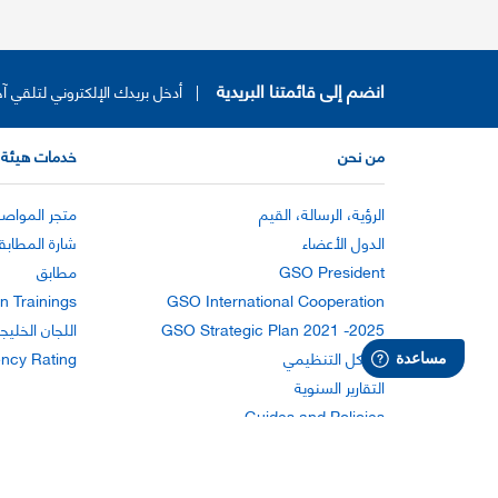
انضم إلى قائمتنا البريدية
|
أدخل بريدك الإلكتروني لتلقي آخ
من نحن
خدمات هيئة 
الرؤية، الرسالة، القيم
متجر المواصف
الدول الأعضاء
شارة المطابق
GSO President
مطابق
n Trainings
GSO International Cooperation
GSO Strategic Plan 2021 -2025
اللجان الخليج
الهيكل التنظيمي
ency Rating
التقارير السنوية
Guides and Policies
تعليمات الاستخدام
بيان الخصوصية
اتفاق قانوني
إمكانية