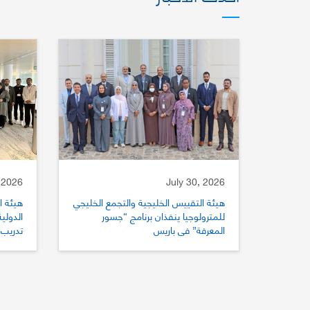
 2026
July 30, 2026
هيئة التقييس الخليجية والتجمع الخليجي
هيئة ا
للمترولوجيا ينفذان برنامج “جسور
المعرفة” في باريس
تدريب 
للتقي