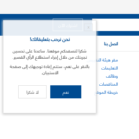
X
نحن نرحب بتعليقاتك!
اتصل بنا
شكرا لتصفحكم موقعنا. ساعدنا على تحسين
تجربتك من خلال إجراء استطلاع الرأي القصير.
مقر هيئة التقييس
بالنقر على نعم، ستتم إعادة توجيهك إلى صفحة
التعليمات
الاستبيان.
وظائف
المناقصات
خريطة الموقع
نعم
لا شكرا
©
2026
هيئة التقييس الخليجية .جميع الحقوق محفوظة