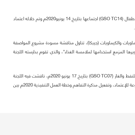
حيث عقدت اللجنة الفنية الخليجية لمواصفات سلامة لعب الأطفال (GSO TC14) اجتماعها بتاريخ 14 يونيو2020م وتم خلاله اعتماد
كيماويات والكيماويات (جيبكا)، تناول مناقشة مسودة مشروع المواصفة
ويرها المزمع استخدامها لملامسة الغذاء”، والذي تقوم بدارسته اللجنة
كما عقدت الهيئة أيضاً الاجتماع الـ 23 للجنة الفنية الخليجية للنفط والغاز (GSO TC07) بتاريخ 17 يونيو 2020م، ناقشت فيه اللجنة
البنود الواردة على جدول أعمالها، ومن أهمها المشاريع المرفوعة للإعتماد، وتفعيل مذكرة التفاهم وخطة العمل التنفيذية 2020م بين