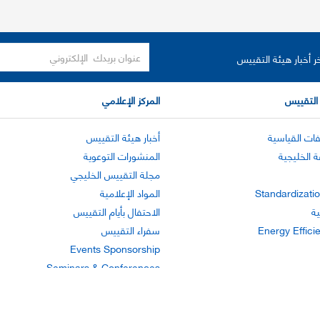
ر أخبار هيئة التقييس
التقييس
المركز الإعلامي
ات القياسية
أخبار هيئة التقييس
ة الخليجية
المنشورات التوعوية
مجلة التقييس الخليجي
Standardizatio
المواد الإعلامية
ية
الاحتفال بأيام التقييس
Energy Effici
سفراء التقييس
Events Sponsorship
Seminars & Conferences
 الوصول
اتفاقية ملفات تعريف الارتباط