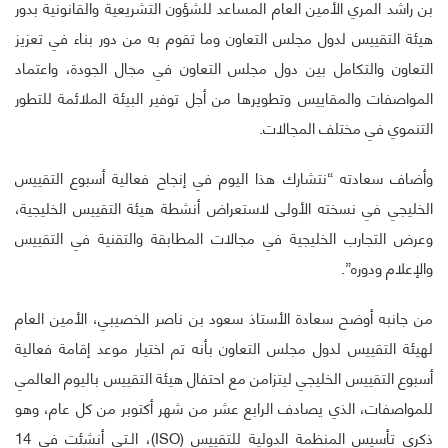
بن راشد المري الأمين العام المساعد للشؤون التشريعية والقانونية بدور
هيئة التقييس لدول مجلس التعاون وما تقوم به من دور بناء في تعزيز
التعاون والتكامل بين دول مجلس التعاون في مجال الجودة، واعتماد
المواصفات والمقاييس وتطويرها من أجل توفير البيئة الملائمة للتطور
التنموي في مختلف المجالات.
وأضاف سعادته “نتشارك هذا اليوم في إنجاح فعالية أسبوع التقييس
الخليجي في نسخته الأولى لاستعراض أنشطة هيئة التقييس الخليجية،
وعرض التجارب الخليجية في مجالات المطابقة والتقنية في التقييس
والإعلام ودوره”.
من جانبه أوضح سعادة الأستاذ سعود بن ناصر الخصيبي، الأمين العام
لهيئة التقييس لدول مجلس التعاون بأنه تم اختيار موعد إقامة فعالية
أسبوع التقييس الخليجي ليتزامن مع احتفال هيئة التقييس باليوم العالمي
للمواصفات، الذي يصادف الرابع عشر من شهر أكتوبر من كل عام، وهو
ذكرى تأسيس المنظمة الدولية للتقييس (ISO)، الـتي أنشئت في 14