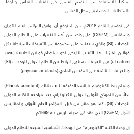
ممكناً للاستفادة من التقدم العلمي في تقنيات القياس وللوفاء
بالمتطلبات الجديدة في مجال القياس.
في نوفمبر القادم 2018م، من المتوقع أن يوافق المؤتمر العام للأوزان
والمقاييس (CGPM) على واحد من أهم التغييرات على النظام الدولي
للوحدات (SI) والذي سيعتمد على مجموعة من التعريفات المرتبطة بكل
قوانين الفيزياء. هذا التغيير التاريخي نحو استخدام قوانين الطبيعة (laws
of nature) في التعريفات سينهي الرابط بين النظام الدولي للوحدات (SI)
والتعريفات القائمة على المقياس المادي (physical artefacts).
وسيتم ربط الكيلوغرام بالقيمة الدقيقة لثابت بلانك (Planck constant)
بدلاً من النموذج الأولي الدولي للكيلوغرام، بعد مراجعة للنظام الدولي
للوحدات (SI)، كما هو مقرر من قبل المؤتمر العام للأوزان والمقاييس
الأول (CGPM) الذي عقد في مدينة باريس عام 1889م.
إن وحدة الكتلة “الكيلوغرام” من الوحدات الأساسية السبعة للنظام الدولي