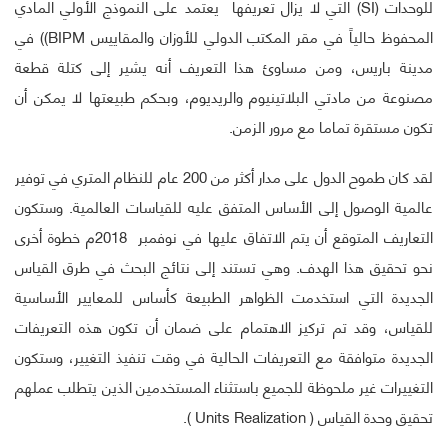
للوحدات (SI) التي لا يزال تعريفها يعتمد على النموذج الأولي المادي
المحفوظ حالياً في مقر المكتب الدولي للأوزان والمقاييس BIPM)) في
مدينة باريس، ومن مساوئ هذا التعريف أنه يشير إلى كتلة قطعة
مصنوعة من مادتي البلاتينيوم والريديوم، وبحكم طبيعتها لا يمكن أن
تكون مستقرة تماما مع مرور الزمن.
لقد كان طموح الدول على مدار أكثر من 200 عام للنظام المتري في توفير
عالمية الوصول إلى الأساس المتفق عليه للقياسات العالمية. وستكون
التعاريف المتوقع أن يتم الاتفاق عليها في نوفمبر 2018م خطوة أخرى
نحو تحقيق هذا الهدف. وهي تستند إلى نتائج البحث في طرق القياس
الجديدة التي استخدمت الظواهر الطبيعة كأساس للمعايير الأساسية
للقياس، وقد تم تركيز الاهتمام على ضمان أن تكون هذه التعريفات
الجديدة متوافقة مع التعريفات الحالية في وقت تنفيذ التغيير، وستكون
التغييرات غير ملحوظة للجميع باستثناء المستخدمين الذين يتطلب عملهم
تحقيق وحدة القياس ( Units Realization ).