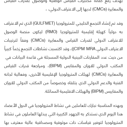
والمعايرة (CMCs) لديها إلى الاعتراف الدولي، ،
وقد تم إنشاء التجمع الخليجي للمترولوجيا (GULFMET) الذي تم الاعتراف
به دولياً كهيئة إقليمية للمترولوجيا (RMO) ليكون منصة الوصول
للاعتراف الدولي لقدرات القياس والمعايرة (CMCs) وفقاً لترتيبات
الاعتراف الدولي CIPM MRA))، وقد اكتسبت نشاطات التجمع زخماً كبيراً
من حيث عدد المقارنات البينية الدولية المسجلة في قاعدة البيانات في
المكتب الدولي للاوزان والمقايس (BIPM)، ومراجعة قدرات القياس
والمعايرة (CMCs) لهيئات المترولوجيا الإقليمية الأخرى، وفعالية لجانه
الفنية والدعم الدولي الذي يتلقاه وخصوصاً من المكتب الدولي للاوزان
والمقاييس (BIPM) والهيئات الاقليمية المماثلة.
وبهذه المناسبة نبارك للعاملين في نشاط المترولوجيا في الدول الأعضاء
هذا اليوم الذي نستذكر به الجهود الكبيرة التي يبذلها العاملون في نشاط
المترولوجيا لتوفير قياسات ذات موثوقية ومصداقية عالية معترف بها