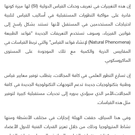
إن هذه التغييرات في تعريف وحدات القياس الدولية (SI) لها ميزة كونها
قادرة على مواكبة التطورات المستقبلية في أساليب القياس لتلبية
احتياجات المستخدمين في المستقبل لأنها تستند بشكل راسخ إلى
قوانين الفيزياء، وسوف تستخدم التعريفات الجديدة “قواعد الطبيعة
(Natural Phenomena) لإنشاء قواعد القياس” والتي تربط القياسات في
المقاييس الذرية والكمية مع تلك الموجودة على المستوى
الماكروسكوبي.
إن تسارع التطور العلمي في كافة المجالات، يتطلب توفير معايير قياس
وطنية بتكنولوجيات جديدة تدعم التوجهات التكنولوجية الجديدة في كافة
المجالات،الأمر الذي سيؤدي بدوره إلى تحديات مستقبلية كبيرة لتوفير
مثل هذه القياسات.
وفي هذا السياق، حققت الهيئة إنجازات في مختلف الأنشطة ومنها
نشاط المترولوجيا وذلك من خلال تعزيز القدرات الفنية للدول الأعضاء
بهدف رفع كفاءة مختبرات القياس الوطنية والوصول بقدرات القياس