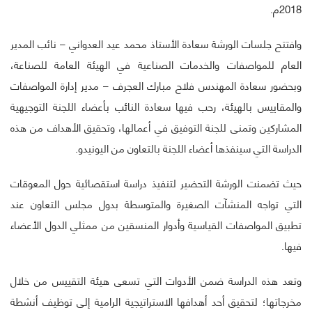
2018م.
وافتتح جلسات الورشة سعادة الأستاذ محمد عيد العدواني – نائب المدير
العام للمواصفات والخدمات الصناعية في الهيئة العامة للصناعة،
وبحضور سعادة المهندس فلاح مبارك العجرف – مدير إدارة المواصفات
والمقاييس بالهيئة، رحب فيها سعادة النائب بأعضاء اللجنة التوجيهية
المشاركين وتمنى للجنة التوفيق في أعمالها، وتحقيق الأهداف من هذه
الدراسة التي سينفذها أعضاء اللجنة بالتعاون من اليونيدو.
حيث تضمنت الورشة التحضير لتنفيذ دراسة استقصائية حول المعوقات
التي تواجه المنشآت الصغيرة والمتوسطة بدول مجلس التعاون عند
تطبيق المواصفات القياسية وأدوار المنسقين من ممثلي الدول الأعضاء
فيها.
وتعد هذه الدراسة ضمن الأدوات التي تسعى هيئة التقييس من خلال
مخرجاتها؛ لتحقيق أحد أهدافها الاستراتيجية الرامية إلى توظيف أنشطة