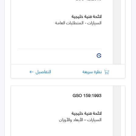
لائحة فنية خليجية
السيارات - المتطلبات العامة
نظرة سريعة
التفاصيل
GSO 159:1993
لائحة فنية خليجية
السيارات – الأبعاد والأوزان