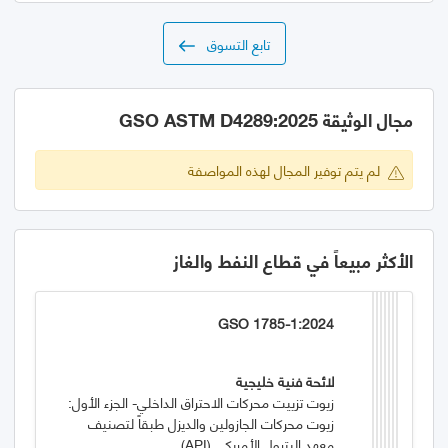
تابع التسوق
مجال الوثيقة GSO ASTM D4289:2025
لم يتم توفير المجال لهذه المواصفة
الأكثر مبيعاً في قطاع النفط والغاز
GSO 1785-1:2024
لائحة فنية خليجية
زيوت تزييت محركات الاحتراق الداخلي- الجزء الأول:
زيوت محركات الجازولين والديزل طبقاً لتصنيف
معهد البترول الأمريكي (API)