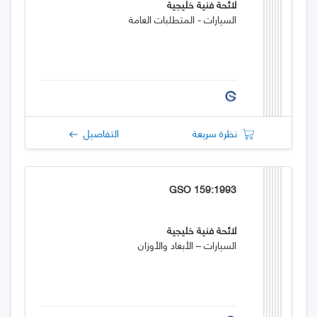
لائحة فنية خليجية
السيارات - المتطلبات العامة
نظرة سريعة
التفاصيل
GSO 159:1993
لائحة فنية خليجية
السيارات – الأبعاد والأوزان