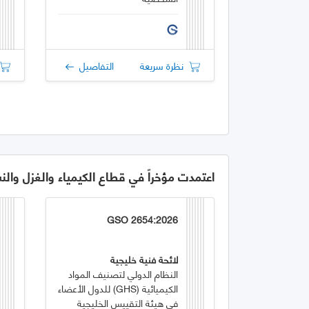
نظرة سريعة
التفاصيل
اعتمدت مؤخراً في قطاع الكيمياء والغزل والن
GSO 2654:2026
لائحة فنية خليجية
النظام الدولي لتصنيف المواد
الكيميائية (GHS) للدول الأعضاء
في هيئة التقييس الخليجية