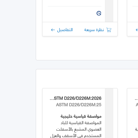
نظرة سريعة
التفاصيل
GSO ASTM D226/D226M:2026
GSO ASTM D8364/D836
ASTM D226/D226M:25
مواصفة قياسية خليجية
المواصفة القياسية للباد
ة
العضوي المشبع بالأسفلت
المستخدم في الأسقف والعزل