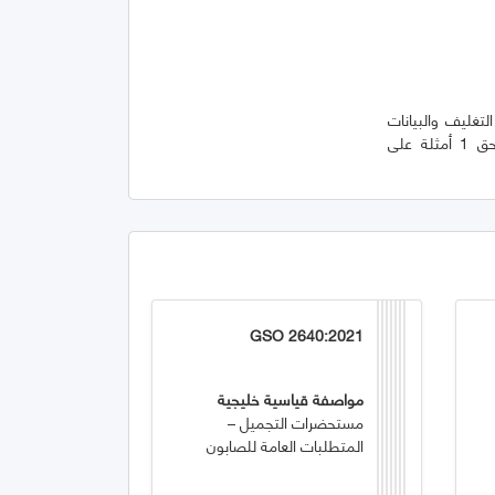
لتغليف والبيانات
الإيضاحية الواجب توافرها في جميع مستحضرات التجميل ومنتجات العناية الشخصية. يوفر الملحق 1 أمثلة على
GSO 2640:2021
مواصفة قياسية خليجية
مستحضرات التجميل –
المتطلبات العامة للصابون