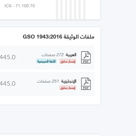
ICS - 71.100.70
ملفات الوثيقة GSO 1943:2016
العربية
272 صفحات
445.0
إصدار سابق
اللغة المرجعية
الإنجليزية
251 صفحات
445.0
إصدار سابق