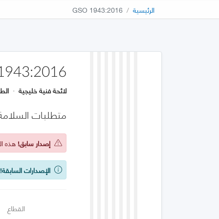
الرئيسية
GSO 1943:2016
1943:2016
لائحة فنية خليجية
·
الطب
متطلبات السلامة
إصدار سابق!
هذه الو
الإصدارات السابقة!
ي
القطاع