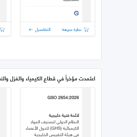
نظرة سريعة
التفاصيل
اعتمدت مؤخراً في قطاع الكيمياء والغزل والن
GSO 2654:2026
لائحة فنية خليجية
النظام الدولي لتصنيف المواد
الكيميائية (GHS) للدول الأعضاء
في هيئة التقييس الخليجية