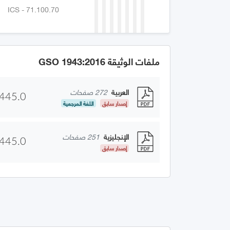
ICS - 71.100.70
ملفات الوثيقة GSO 1943:2016
العربية
272 صفحات
445.0
إصدار سابق
اللغة المرجعية
الإنجليزية
251 صفحات
445.0
إصدار سابق