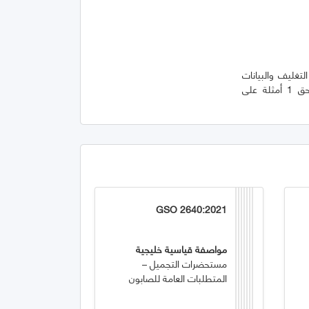
لتغليف والبيانات
الإيضاحية الواجب توافرها في جميع مستحضرات التجميل ومنتجات العناية الشخصية. يوفر الملحق 1 أمثلة على
GSO 2640:2021
مواصفة قياسية خليجية
مستحضرات التجميل –
المتطلبات العامة للصابون