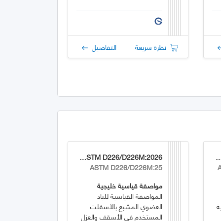
نظرة سريعة
التفاصيل
GSO ASTM D226/D226M:2026
GSO ASTM D8364/D836
ASTM D226/D226M:25
مواصفة قياسية خليجية
المواصفة القياسية للباد
ة
العضوي المشبع بالأسفلت
المستخدم في الأسقف والعزل