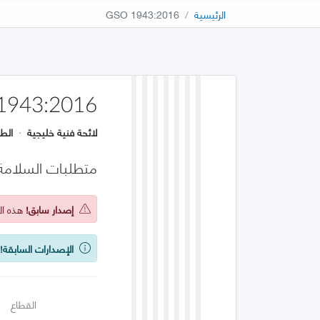
الرئيسية
GSO 1943:2016
1943:2016
لائحة فنية خليجية
·
الطب
متطلبات السلامة
إصدار سابق!
هذه الو
الإصدارات السابقة!
ي
القطاع