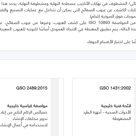
نهائي/ المشطوف في نهايات الأنابيب مسطحة النهاية ومشطوفة النهاية، يحدد هذا 
ISO  متطلبات الكشف عن عيوب الصفائح التي يمكن أن تتداخل مع عمليات التصنيع وال
ينطبق هذا الجزء من المواصفة ISO 10893 على كشف العيوب، وغيرها من عيوب الصف
الحالة، يتم تطبيق المغنطة في الاتجاه العمودي أساسًا للتوجه للعيوب المعينة
ا على اختبار الأقسام الجوفاء.
GSO 2489:2015
GSO 1431:2002
لائحة فنية خليجية
مواصفة قياسية خليجية
الأدوات الصحية - أجهزة الطرد
خصائص الركام الناتج من إعادة
المضغوطة
تدوير مخلفات الإنشاء
لاستخدامه في أعمال الإنشاء