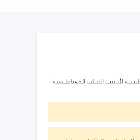
جزء 5: فحص الجسيمات المغناطيسية لأنابيب الصلب المغناطيسية
ارياً لمدة سنتين من تاريخ آخر تحديث دولي له.