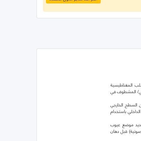
نابيب الصلب المغناطيسية
ائي/ المشطوف في
 السطح الخارجي
لداخلي باستخدام
ISO 10893، حسب الاقتضاء، لتحديد موضع عيوب
لصوتية) قبل دهان