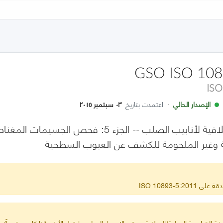
GSO ISO 108
ISO
الإصدار الحالي
·
اعتمدت بتاريخ
٠٣ سبتمبر ٢٠١٥
الاختبارات غير الإتلافية لأنابيب الصلب -- ال
ة وغير الملحومة للكشف عن العيوب السطحية
ISO 10893-5:2
ة القياسية الدولية/الوطنية ويبقى الإصدار الدولي ما قبل الأخير (إذا كان معتمداً) س