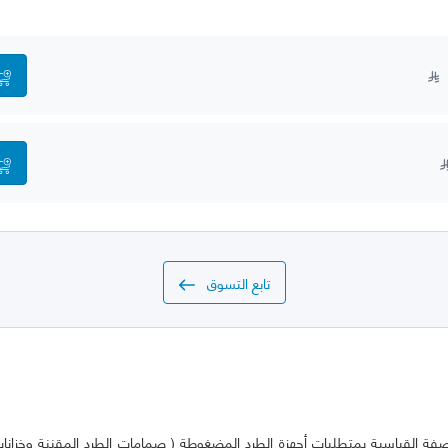
تابع التسوق
ة القياسية بمتطلبات أجهزة الطرد المضغوطة ( صمامات الطرد المقننة وخزانات 