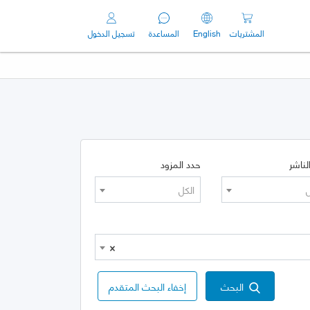
المشتريات
English
المساعدة
تسجيل الدخول
لناشر
حدد المزود
ل
الكل
×
البحث
إخفاء البحث المتقدم