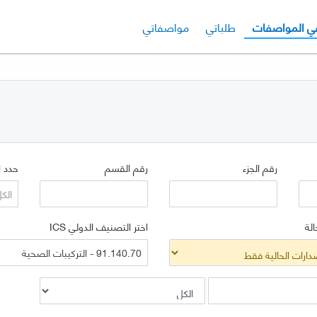
لي
الإصدار الحالي
ي المواصفات
طلباتي
مواصفاتي
رقم الجزء
رقم القسم
حدد ا
الك
الة
اختر التصنيف الدولي ICS
91.140.70 - التركيبات الصحية