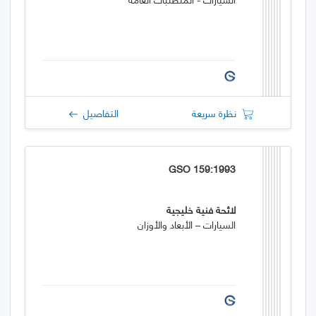
نظرة سريعة
التفاصيل
GSO 159:1993
لائحة فنية خليجية
السيارات – الأبعاد والأوزان