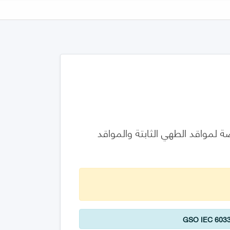
ا -السلامة - الجزء 2-6: المتطلبات الخاصة لمواقد الطهي الثابتة والمواقد
GSO IEC 6033