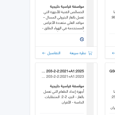
مواصفة قياسية خليجية
ا
الخصائص الفنية للأجهزة التي
شابهها - السلامة - الجزء 2-90:
تعمل بالغاز البترولي المسال –
مواقد الغلي متعددة الأغراض
المستخدمة في الهواء الطلق -
أواني الطهي بقطر أكبر من 300
مم
نظرة سريعة
التفاصيل
GSO EN 203-2-2:2021+A1:2025
GS
EN 203-2-2:2021+A1:2023
مواصفة قياسية خليجية
ا
أجهزة إعداد الطعام التي تعمل
شابهها - السلامة - الجزء 2-25:
بالغاز - الجزء 2-2: المتطلبات
الخاصة - الأفران
ان