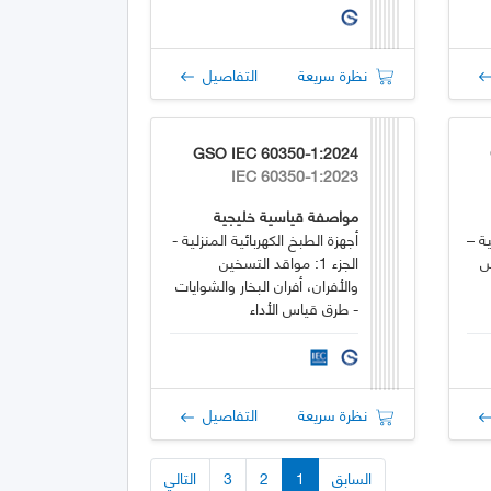
نظرة سريعة
التفاصيل
GSO IEC 60350-1:2024
IEC 60350-1:2023
مواصفة قياسية خليجية
ية –
أجهزة الطبخ الكهربائية المنزلية -
اس
الجزء 1: مواقد التسخين
والأفران، أفران البخار والشوايات
- طرق قياس الأداء
نظرة سريعة
التفاصيل
السابق
1
2
3
التالي