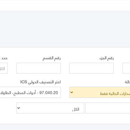
رقم الجزء
رقم القسم
حدد ا
الك
الة
اختر التصنيف الدولي ICS
97.040.20 - أدوات المطبخ، الطاولات، الأفران والأجهزة الأخرى المماثلة