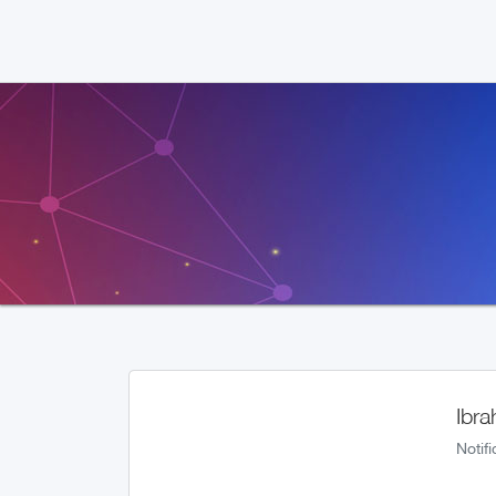
Ibra
Notif