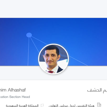
هيم الحشف
him Alhashaf
ication Section Head
هيئة التقييس لدول مجلس التعاون
المملكة العربية السعودية