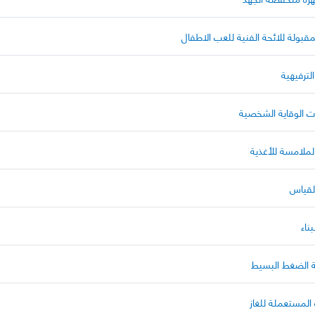
قبولة للائحة الفنية للعب الاطفال
لترفيهية
ات الوقاية الشخصية
الملامسة للأغذية
القياس
ناء
ية الضغط البسيط
 المستعملة للغاز