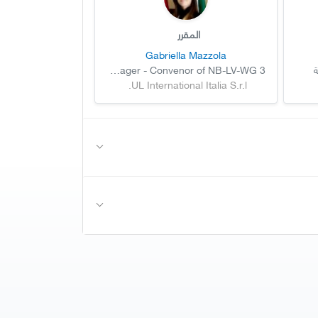
المقرر
Gabriella Mazzola
ة
Senior GMA Manager - Convenor of NB-LV-WG 3
UL International Italia S.r.l.