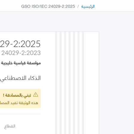
الرئيسية
GSO ISO/IEC 24029-2:2025
29-2:2025
C 24029-2:2023
مواصفة قياسية خليجية
الذكاء الاصطناعي (AI) - تقييم متانة الشبكات العصبية - الجزء 2: منهجية استخدام الأساليب ا
تبني بالمصادقة !
هذه الوثيقة تفيد المصادقة على 2:2023
القطاع