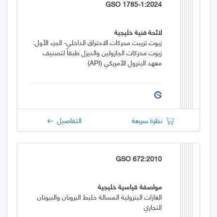
GSO 1785-1:2024
لائحة فنية خليجية
زيوت تزييت محركات الاحتراق الداخلي- الجزء الأول:
زيوت محركات الجازولين والديزل طبقاً لتصنيف
معهد البترول الأمريكي (API)
نظرة سريعة
التفاصيل
GSO 672:2010
مواصفة قياسية خليجية
الغازات البترولية المسالة خليط البروبان والبيوتان
التجاري