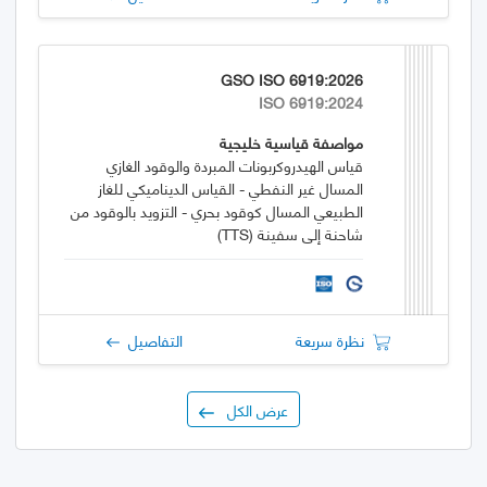
GSO ISO 6919:2026
ISO 6919:2024
مواصفة قياسية خليجية
قياس الهيدروكربونات المبردة والوقود الغازي
المسال غير النفطي - القياس الديناميكي للغاز
الطبيعي المسال كوقود بحري - التزويد بالوقود من
شاحنة إلى سفينة (TTS)
نظرة سريعة
التفاصيل
عرض الكل