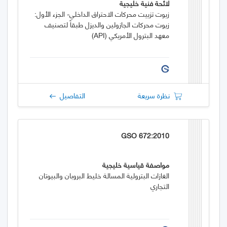
لائحة فنية خليجية
زيوت تزييت محركات الاحتراق الداخلي- الجزء الأول:
زيوت محركات الجازولين والديزل طبقاً لتصنيف
معهد البترول الأمريكي (API)
نظرة سريعة
التفاصيل
GSO 672:2010
مواصفة قياسية خليجية
الغازات البترولية المسالة خليط البروبان والبيوتان
التجاري