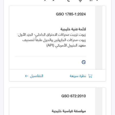
GSO 1785-1:2024
لائحة فنية خليجية
زيوت تزييت محركات الاحتراق الداخلي- الجزء الأول:
زيوت محركات الجازولين والديزل طبقاً لتصنيف
معهد البترول الأمريكي (API)
نظرة سريعة
التفاصيل
GSO 672:2010
مواصفة قياسية خليجية