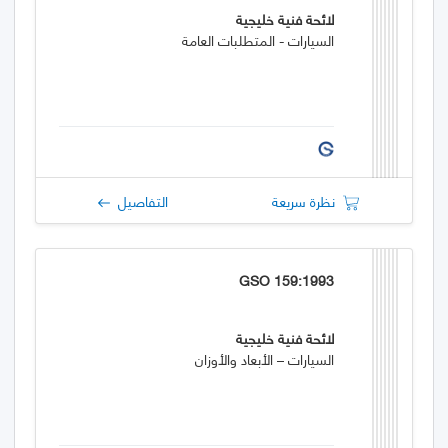
لائحة فنية خليجية
السيارات - المتطلبات العامة
نظرة سريعة
التفاصيل
GSO 159:1993
لائحة فنية خليجية
السيارات – الأبعاد والأوزان