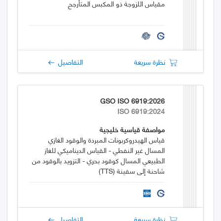
مقياس اللزوجة ذو المكبس المتأرجح
نظرة سريعة
التفاصيل
GSO ISO 6919:2026
ISO 6919:2024
مواصفة قياسية خليجية
قياس الهيدروكربونات المبردة والوقود الغازي
المسال غير النفطي - القياس الديناميكي للغاز
الطبيعي المسال كوقود بحري - التزويد بالوقود من
شاحنة إلى سفينة (TTS)
نظرة سريعة
التفاصيل