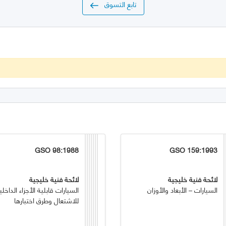
تابع التسوق
GSO 98:1988
GSO 159:1993
لائحة فنية خليجية
لائحة فنية خليجية
السيارات – الأبعاد والأوزان
السيارات قابلية الأجزاء الداخلي
للاشتعال وطرق اختبارها