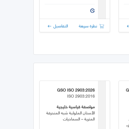
نظرة سريعة
التفاصيل
GSO ISO 2903:2026
G
ISO 2903:2016
مواصفة قياسية خليجية
الأسنان الملولبة شبه المنحرفة
المترية – السماحيات
ء