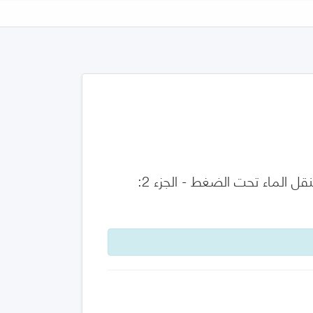
الأنابيب والوصلات المصنوعة من كلوريد البولي فينيل غير اللدن (PVC-O) لنقل الماء تحت الضغط - الجزء 2: