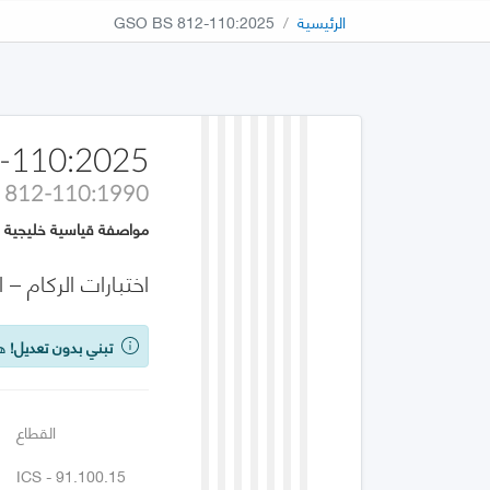
الرئيسية
GSO BS 812-110:2025
-110:2025
 812-110:1990
مواصفة قياسية خليجية
اختبارات الركام – الجزء 110: طرق تقدير قيمة التكسير الكل
تبني بدون تعديل!
هذه
القطاع
ICS - 91.100.15