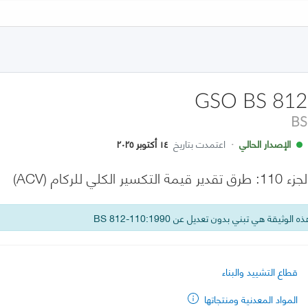
GSO BS 812
BS
الإصدار الحالي
·
اعتمدت بتاريخ
١٤ أكتوبر ٢٠٢٥
ي للركام (ACV)
 الوثيقة هي تبني بدون تعديل عن BS 812-110:1990
قطاع التشييد والبناء
المواد المعدنية ومنتجاتها