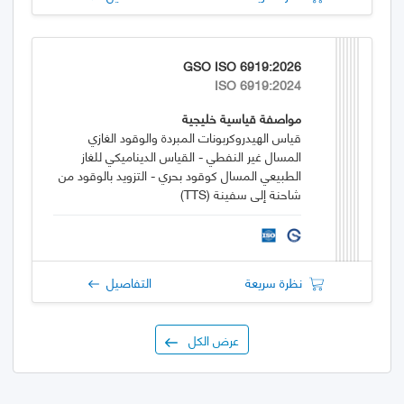
GSO ISO 6919:2026
ISO 6919:2024
مواصفة قياسية خليجية
قياس الهيدروكربونات المبردة والوقود الغازي
المسال غير النفطي - القياس الديناميكي للغاز
الطبيعي المسال كوقود بحري - التزويد بالوقود من
شاحنة إلى سفينة (TTS)
نظرة سريعة
التفاصيل
عرض الكل