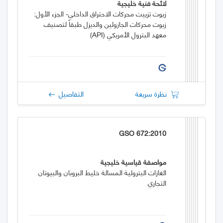
لائحة فنية خليجية
زيوت تزييت محركات الاحتراق الداخلي- الجزء الأول:
زيوت محركات الجازولين والديزل طبقاً لتصنيف
معهد البترول الأمريكي (API)
نظرة سريعة
التفاصيل
GSO 672:2010
مواصفة قياسية خليجية
الغازات البترولية المسالة خليط البروبان والبيوتان
التجاري